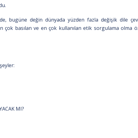
du.
de, bugüne değin dünyada yüzden fazla değişik dile çevr
 En çok basılan ve en çok kullanılan etik sorgulama olma öz
eyler:
AYACAK MI?