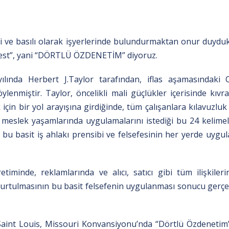
ri ve basılı ola­rak işyerlerinde bulundurmaktan onur duyduk
y Test”, yani “DÖRTLÜ ÖZDENETİM” diyoruz.
ılında Herbert J.Taylor tarafından, iflas aşamasındaki 
lenmiştir. Taylor, öncelikli mali güçlükler içerisinde kıv
çin bir yol arayışına girdiğinde, tüm çalışanlara kılavuzlu
ş ve meslek yaşamlarında uygulamalarını istediği bu 24 kelimel
 bu basit iş ahlakı prensibi ve felsefesinin her yerde uygula
etiminde, reklamlarında ve alıcı, satıcı gibi tüm ilişkiler
kurtulmasının bu basit felsefenin uygulanması sonucu ger­çe
3 Saint Louis, Missouri Konvansiyonu’nda “Dörtlü Özdenetim”