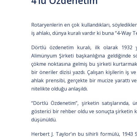
4’lü Özdenetim
Rotaryenlerin en çok kullandıkları, söyledikle
iş ahlakı, dün­ya kuralı vardır ki buna “4-Wa
Dörtlü özdenetim kuralı, ilk olarak 1932 y
Alimünyum Şirketi başkanlığına geldiğinde söy
çökme noktasına gelmiş bu şirketi kurtarmak i
bir öneriler dizisi yazdı. Çalı­şan kişilerin i
ahlak prensibi, gerçekte bir mucize yarattı ve
nitelikte olduğu anlaşıldı.
“Dörtlü Özdenetim”, şirketin satışlarında, ür
gösterici bir rehber oldu ve sonuçta şirketin 
düşünüldü.
Herbert J. Taylor’ın bu sihirli formülü, 194